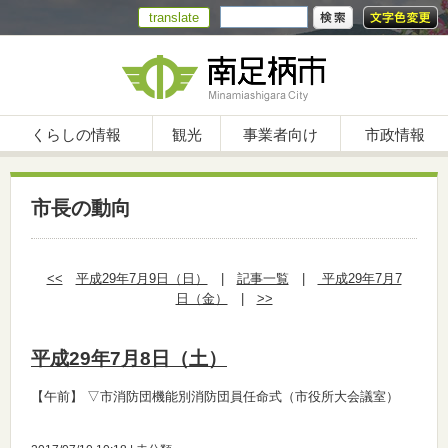
translate
くらしの情報
観光
事業者向け
市政情報
市長の動向
<<
平成29年7月9日（日）
|
記事一覧
|
平成29年7月7
日（金）
|
>>
平成29年7月8日（土）
【午前】
▽市消防団機能別消防団員任命式（市役所大会議室）