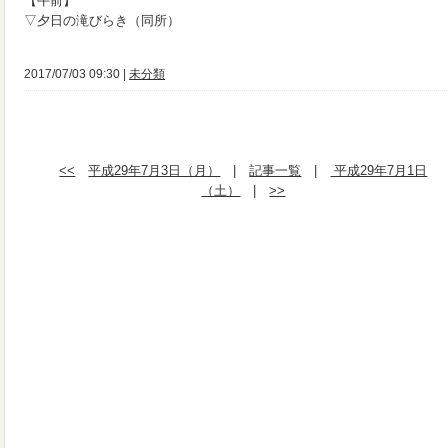
【午前】
▽夕日の滝びらき（同所）
2017/07/03 09:30 |
未分類
<<
平成29年7月3日（月）
|
記事一覧
|
平成29年7月1日
（土）
|
>>