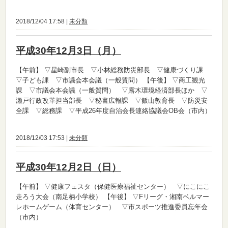
2018/12/04 17:58 |
未分類
平成30年12月3日（月）
【午前】
▽星崎副市長 ▽小林総務防災部長 ▽健康づくり課
▽子ども課 ▽市議会本会議（一般質問）
【午後】
▽商工観光
課 ▽市議会本会議（一般質問） ▽露木環境経済部長ほか ▽
瀬戸行政改革担当部長 ▽秘書広報課 ▽飯山教育長 ▽防災安
全課 ▽総務課 ▽平成26年度自治会長連絡協議会OB会（市内）
2018/12/03 17:53 |
未分類
平成30年12月2日（日）
【午前】
▽健康フェスタ（保健医療福祉センター） ▽にこにこ
走ろう大会（南足柄小学校）
【午後】
▽Fリーグ・湘南ベルマー
レホームゲーム（体育センター） ▽市スポーツ推進委員忘年会
（市内）