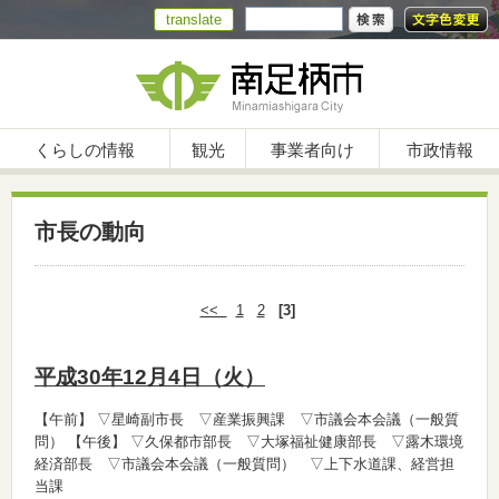
translate
くらしの情報
観光
事業者向け
市政情報
市長の動向
<<
1
2
[3]
平成30年12月4日（火）
【午前】
▽星崎副市長 ▽産業振興課 ▽市議会本会議（一般質
問）
【午後】
▽久保都市部長 ▽大塚福祉健康部長 ▽露木環境
経済部長 ▽市議会本会議（一般質問） ▽上下水道課、経営担
当課