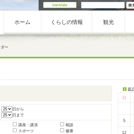
translate
ホーム
くらしの情報
観光
ンダー
前
日
月
日から
月
日まで
5
講座・講演
相談
スポーツ
健康
12