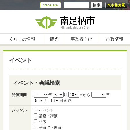
translate
くらしの情報
観光
事業者向け
市政情報
イベント
イベント・会議検索
開催期間
年
月
日から
年
月
日まで
ジャンル
イベント
講座・講演
相談
子育て・教育