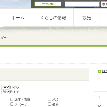
translate
ホーム
くらしの情報
観光
ンダー
前
日
月
日から
月
日まで
5
講座・講演
相談
スポーツ
健康
12