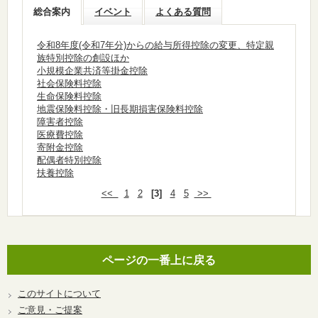
総合案内
イベント
よくある質問
令和8年度(令和7年分)からの給与所得控除の変更、特定親
族特別控除の創設ほか
小規模企業共済等掛金控除
社会保険料控除
生命保険料控除
地震保険料控除・旧長期損害保険料控除
障害者控除
医療費控除
寄附金控除
配偶者特別控除
扶養控除
<<
1
2
[3]
4
5
>>
ページの一番上に戻る
このサイトについて
ご意見・ご提案