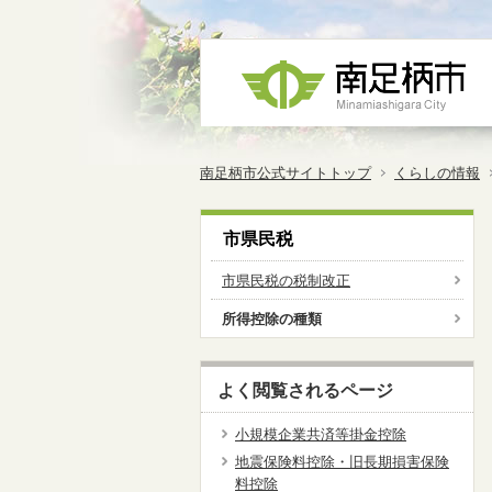
南足柄市公式サイトトップ
くらしの情報
市県民税
市県民税の税制改正
所得控除の種類
よく閲覧されるページ
小規模企業共済等掛金控除
地震保険料控除・旧長期損害保険
料控除