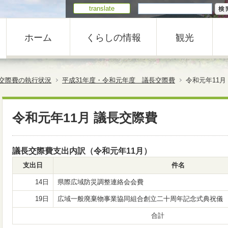
translate
ホーム
くらしの情報
観光
交際費の執行状況
平成31年度・令和元年度 議長交際費
令和元年11月
令和元年11月 議長交際費
議長交際費支出内訳（令和元年11月）
支出日
件名
14日
県際広域防災調整連絡会会費
19日
広域一般廃棄物事業協同組合創立二十周年記念式典祝儀
合計