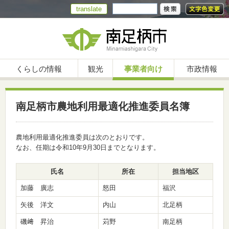
translate
くらしの情報
観光
事業者向け
市政情報
南足柄市農地利用最適化推進委員名簿
農地利用最適化推進委員は次のとおりです。
なお、任期は令和10年9月30日までとなります。
氏名
所在
担当地区
加藤 廣志
怒田
福沢
矢後 洋文
内山
北足柄
磯﨑 昇治
苅野
南足柄