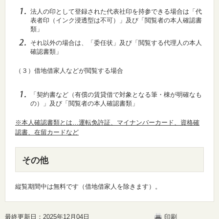
法人の印として登録された代表社印を持参できる場合は「代
表者印（インク浸透型は不可）」及び「閲覧者の本人確認書
類」
それ以外の場合は、「委任状」及び「閲覧する代理人の本人
確認書類」
（３）借地借家人などが閲覧する場合
「契約書など（有償の賃貸借で対象となる筆・棟が明確なも
の）」及び「閲覧者の本人確認書類」
※本人確認書類とは…運転免許証、マイナンバーカード、資格確
認書、在留カードなど
その他
縦覧期間中は無料です（借地借家人を除きます）。
最終更新日：2025年12月04日
印刷