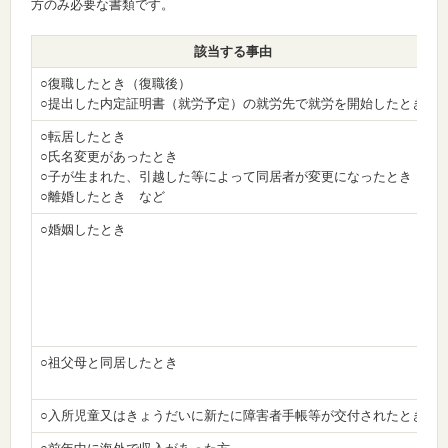
方のみ必要な書類です。
該当する事由
○復職したとき（復職後）
○提出した内定証明書（就労予定）の就労先で就労を開始したとき
○転居したとき
○氏名変更があったとき
○子が生まれた、引越した等によって同居者が変更になったとき
○離婚したとき など
○婚姻したとき
○祖父母と同居したとき
○入所児童又はきょうだいに新たに障害者手帳等が交付されたとき