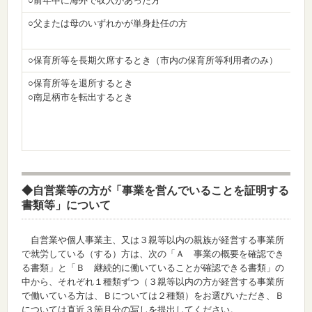
○前年中に海外で収入があった方
○父または母のいずれかが単身赴任の方
○保育所等を長期欠席するとき（市内の保育所等利用者のみ）
○保育所等を退所するとき
○南足柄市を転出するとき
◆自営業等の方が「事業を営んでいることを証明する
書類等」について
自営業や個人事業主、又は３親等以内の親族が経営する事業所
で就労している（する）方は、次の「Ａ 事業の概要を確認でき
る書類」と「Ｂ 継続的に働いていることが確認できる書類」の
中から、それぞれ１種類ずつ（３親等以内の方が経営する事業所
で働いている方は、Ｂについては２種類）をお選びいただき、Ｂ
については直近３箇月分の写しを提出してください。