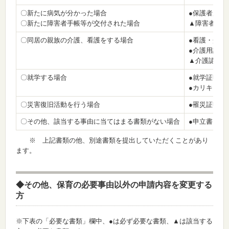
〇新たに病気が分かった場合
●保護者用診
〇新たに障害者手帳等が交付された場合
▲障害者手帳
〇同居の親族の介護、看護をする場合
●看護・介護
●介護用診断
▲介護認定証
〇就学する場合
●就学証明書
●カリキュラ
〇災害復旧活動を行う場合
●罹災証明書
〇その他、該当する事由に当てはまる書類がない場合
●申立書＜書
※ 上記書類の他、別途書類を提出していただくことがあり
ます。
◆その他、保育の必要事由以外の申請内容を変更する
方
※下表の「必要な書類」欄中、●は必ず必要な書類、▲は該当する