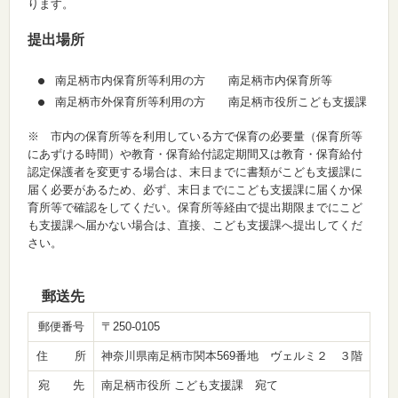
ります。
提出場所
南足柄市内保育所等利用の方 南足柄市内保育所等
南足柄市外保育所等利用の方 南足柄市役所こども支援課
※ 市内の保育所等を利用している方で保育の必要量（保育所等
にあずける時間）や教育・保育給付認定期間又は教育・保育給付
認定保護者を変更する場合は、末日までに書類がこども支援課に
届く必要があるため、必ず、末日までにこども支援課に届くか保
育所等で確認をしてくだい。保育所等経由で提出期限までにこど
も支援課へ届かない場合は、直接、こども支援課へ提出してくだ
さい。
郵送先
郵便番号
〒250-0105
住 所
神奈川県南足柄市関本569番地 ヴェルミ２ ３階
宛 先
南足柄市役所 こども支援課 宛て