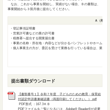
なお、これから事業を開始し、実績がない場合、Ｂの書類は、
事業開始から３箇月後に提出してください。
Ａ（事業
・登記事項証明書
・営業許可書などの業の許可書
・税務署へ提出する開業届出書
・事業の名称・所在地・内容などが分かるパンフレットやホームペー
・個人事業主の方が、委託を受けて業務を行っている場合は、業務委
提出書類ダウンロード
【書類番号１】令和７年度 子どものための教育・保育給
付認定申請書兼確認書（両面印刷してください。）.pdf
PDF形式 ：167.3ＫＢ
PDFファイルをご覧になるには、
Adobe® Reader®
が必要