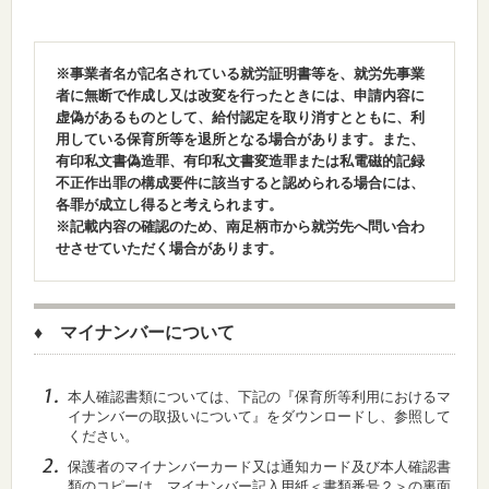
※事業者名が記名されている就労証明書等を、就労先事業
者に無断で作成し又は改変を行ったときには、申請内容に
虚偽があるものとして、給付認定を取り消すとともに、利
用している保育所等を退所となる場合があります。また、
有印私文書偽造罪、有印私文書変造罪または私電磁的記録
不正作出罪の構成要件に該当すると認められる場合には、
各罪が成立し得ると考えられます。
※記載内容の確認のため、南足柄市から就労先へ問い合わ
せさせていただく場合があります。
♦ マイナンバーについて
本人確認書類については、下記の『保育所等利用におけるマ
イナンバーの取扱いについて』をダウンロードし、参照して
ください。
保護者のマイナンバーカード又は通知カード及び本人確認書
類のコピーは、マイナンバー記入用紙＜書類番号２＞の裏面