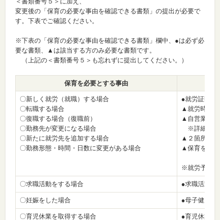
＜書類番号５＞に加え、
変更後の「保育の必要な事由を確認できる書類」の提出が必要で
す。下表でご確認ください。
※下表の「保育の必要な事由を確認できる書類」欄中、●は必ず必
要な書類、▲は該当する方のみ必要な書類です。
（上記の＜書類番号５＞も忘れずに提出してください。）
保育を必要とする事由
〇新しく就労（就職）する場合
●就労証明書
〇転職する場合
▲就労時間が
〇復職する場合（復職前）
▲自営業等又
〇勤務先が変更になる場合
※詳細は、
〇新たに就労先を追加する場合
▲２箇所以上
〇勤務形態・時間・日数に変更がある場合
▲保育を必要
※就労予定の
〇求職活動をする場合
●求職活動状
〇妊娠をした場合
●母子健康手
〇育児休業を取得する場合
●育児休業取