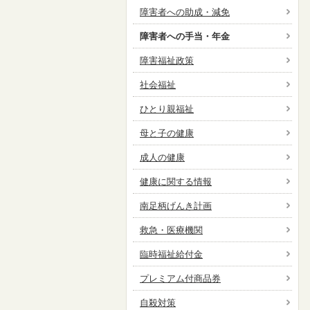
障害者への助成・減免
障害者への手当・年金
障害福祉政策
社会福祉
ひとり親福祉
母と子の健康
成人の健康
健康に関する情報
南足柄げんき計画
救急・医療機関
臨時福祉給付金
プレミアム付商品券
自殺対策