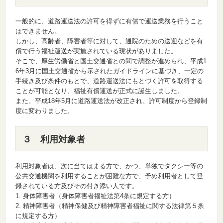
一般的に、道路運送法の許可を得ずに有償で運送業務を行うこと
はできません。
しかし、高齢者、障害者等に対して、通院のための送迎などを有
償で行う福祉運送が実施されている現状がありました。
そこで、厚生労働省と国土交通省との間で調整が進められ、平成1
6年3月に国土交通省から示されたガイドラインに基づき、一定の
手続き及び条件のもとで、道路運送法にもとづく許可を取得する
ことが可能となり、福祉有償運送が正式に誕生しました。
また、平成18年5月に道路運送法が改正され、許可制度から登録制
度に変わりました。
３ 利用対象者
利用対象者は、次に当てはまる方で、かつ、単独でタクシー等の
公共交通機関を利用することが困難な方で、予め利用者として登
録されている方及びその付き添い人です。
身体障害者（身体障害者福祉法第4条に規定する方）
精神障害者（精神保健及び精神障害者福祉に関する法律第５条
に規定する方）