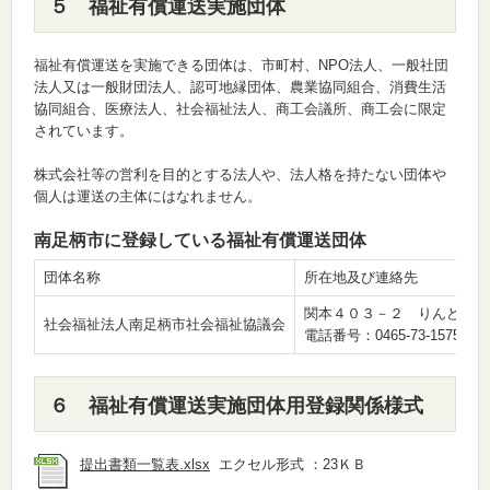
５ 福祉有償運送実施団体
福祉有償運送を実施できる団体は、市町村、NPO法人、一般社団
法人又は一般財団法人、認可地縁団体、農業協同組合、消費生活
協同組合、医療法人、社会福祉法人、商工会議所、商工会に限定
されています。
株式会社等の営利を目的とする法人や、法人格を持たない団体や
個人は運送の主体にはなれません。
南足柄市に登録している福祉有償運送団体
団体名称
所在地及び連絡先
関本４０３－２ りんどう会
社会福祉法人南足柄市社会福祉協議会
電話番号：0465-73-1575
６ 福祉有償運送実施団体用登録関係様式
提出書類一覧表.xlsx
エクセル形式 ：23ＫＢ