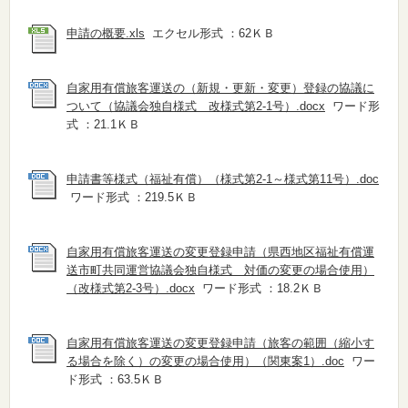
申請の概要.xls
エクセル形式 ：62ＫＢ
自家用有償旅客運送の（新規・更新・変更）登録の協議に
ついて（協議会独自様式 改様式第2‐1号）.docx
ワード形
式 ：21.1ＫＢ
申請書等様式（福祉有償）（様式第2‐1～様式第11号）.doc
ワード形式 ：219.5ＫＢ
自家用有償旅客運送の変更登録申請（県西地区福祉有償運
送市町共同運営協議会独自様式 対価の変更の場合使用）
（改様式第2‐3号）.docx
ワード形式 ：18.2ＫＢ
自家用有償旅客運送の変更登録申請（旅客の範囲（縮小す
る場合を除く）の変更の場合使用）（関東案1）.doc
ワー
ド形式 ：63.5ＫＢ