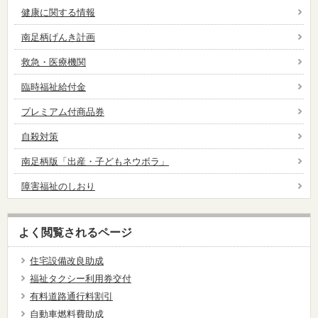
健康に関する情報
南足柄げんき計画
救急・医療機関
臨時福祉給付金
プレミアム付商品券
自殺対策
南足柄版「出産・子どもネウボラ」
障害福祉のしおり
よく閲覧されるページ
住宅設備改良助成
福祉タクシー利用券交付
有料道路通行料割引
自動車燃料費助成