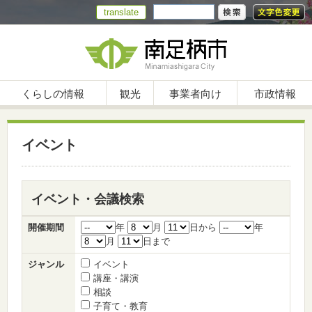
translate
くらしの情報
観光
事業者向け
市政情報
イベント
イベント・会議検索
開催期間
年
月
日から
年
月
日まで
ジャンル
イベント
講座・講演
相談
子育て・教育