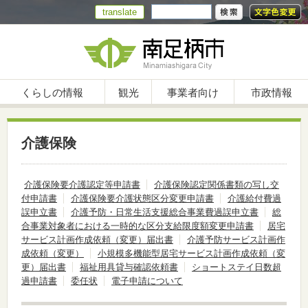
translate
くらしの情報
観光
事業者向け
市政情報
介護保険
介護保険要介護認定等申請書
介護保険認定関係書類の写し交
付申請書
介護保険要介護状態区分変更申請書
介護給付費過
誤申立書
介護予防・日常生活支援総合事業費過誤申立書
総
合事業対象者における一時的な区分支給限度額変更申請書
居宅
サービス計画作成依頼（変更）届出書
介護予防サービス計画作
成依頼（変更）
小規模多機能型居宅サービス計画作成依頼（変
更）届出書
福祉用具貸与確認依頼書
ショートステイ日数超
過申請書
委任状
電子申請について