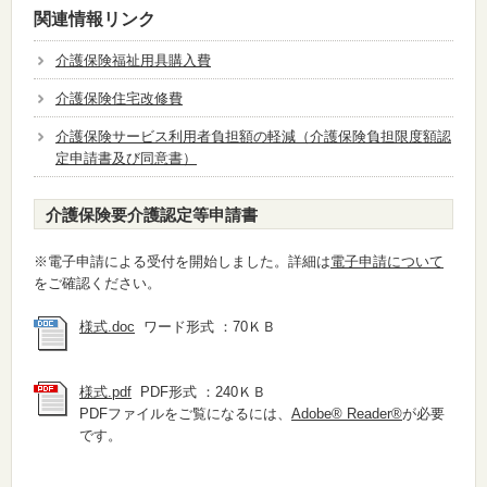
関連情報リンク
介護保険福祉用具購入費
介護保険住宅改修費
介護保険サービス利用者負担額の軽減（介護保険負担限度額認
定申請書及び同意書）
介護保険要介護認定等申請書
※電子申請による受付を開始しました。詳細は
電子申請について
をご確認ください。
様式.doc
ワード形式 ：70ＫＢ
様式.pdf
PDF形式 ：240ＫＢ
PDFファイルをご覧になるには、
Adobe® Reader®
が必要
です。