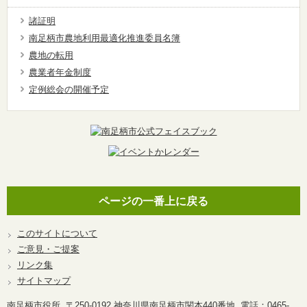
諸証明
南足柄市農地利用最適化推進委員名簿
農地の転用
農業者年金制度
定例総会の開催予定
ページの一番上に戻る
このサイトについて
ご意見・ご提案
リンク集
サイトマップ
南足柄市役所 〒250-0192 神奈川県南足柄市関本440番地 電話：0465-