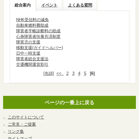
総合案内
イベント
よくある質問
NHK受信料の減免
自動車燃料費助成
障害者手帳診断料の助成
心身障害者扶養共済制度
障害児の支援
移動支援(ガイドヘルパー)
日中一時支援
障害者総合支援法
交通機関運賃割引
[先頭]
<<
2
3
4
5
[6]
ページの一番上に戻る
このサイトについて
ご意見・ご提案
リンク集
サイトマップ