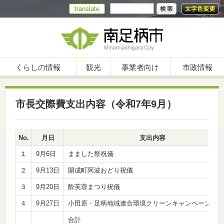
translate
くらしの情報
観光
事業者向け
市政情報
市長交際費支出内容（令和7年9月）
No.
月日
支出内容
１
9月6日
まました祭祝儀
２
9月13日
開成町阿波おどり祝儀
３
9月20日
酔芙蓉まつり祝儀
４
9月27日
小田原・足柄地域連合環境クリーンキャンペーン飲み
合計