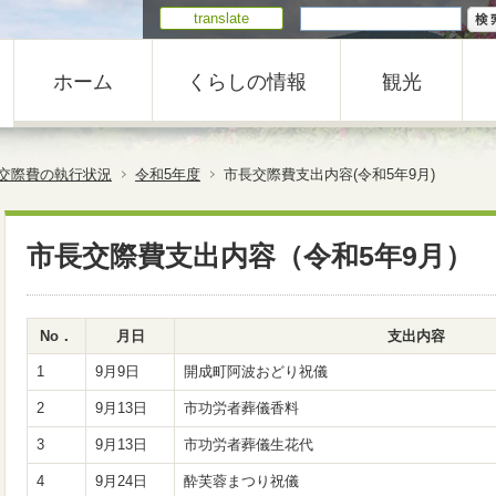
translate
ホーム
くらしの情報
観光
交際費の執行状況
令和5年度
市長交際費支出内容(令和5年9月)
市長交際費支出内容（令和5年9月）
No．
月日
支出内容
1
9月9日
開成町阿波おどり祝儀
2
9月13日
市功労者葬儀香料
3
9月13日
市功労者葬儀生花代
4
9月24日
酔芙蓉まつり祝儀