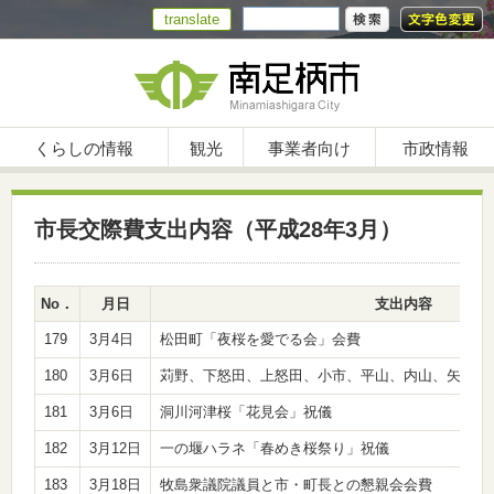
translate
くらしの情報
観光
事業者向け
市政情報
市長交際費支出内容（平成28年3月）
No．
月日
支出内容
179
3月4日
松田町「夜桜を愛でる会」会費
180
3月6日
苅野、下怒田、上怒田、小市、平山、内山、矢倉沢
181
3月6日
洞川河津桜「花見会」祝儀
182
3月12日
一の堰ハラネ「春めき桜祭り」祝儀
183
3月18日
牧島衆議院議員と市・町長との懇親会会費