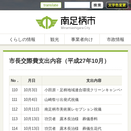
translate
くらしの情報
観光
事業者向け
市政情報
市長交際費支出内容（平成27年10月）
No．
月日
支出内容
110
10月3日
小田原・足柄地域連合環境クリーンキャンペーン
111
10月4日
山崎祭り出発式祝儀
112
10月11日
南足柄市美術展レセプション祝儀
113
10月13日
功労者 露木長治様 葬儀香料
114
10月13日
功労者 露木長治様 葬儀生花代