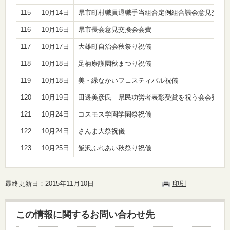
115
10月14日
県市町村職員退職手当組合定例組合議会意見交換
116
10月16日
県市長会意見交換会会費
117
10月17日
大雄町自治会秋祭り祝儀
118
10月18日
足柄療護園秋まつり祝儀
119
10月18日
美・緑なかいフェスティバル祝儀
120
10月19日
田邊美彦氏 県民功労者表彰受賞を祝う会会費
121
10月24日
コスモス学園学園祭祝儀
122
10月24日
さんま大祭祝儀
123
10月25日
飯沢ふれあい秋祭り祝儀
最終更新日：2015年11月10日
印刷
この情報に関するお問い合わせ先