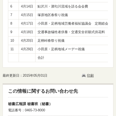
6
4月14日
鮎沢川・酒匂川流域を語る会会費
7
4月15日
塚原地区春祭り祝儀
8
4月17日
小田原・足柄地域労働者福祉協議会 定期総会祝儀
9
4月18日
交通事故犠牲者供養・交通安全祈願式供花料
10
4月20日
足柄峠春祭り祝儀
11
4月29日
小田原・足柄地域メーデー祝儀
合計
最終更新日：2015年05月01日
印刷
この情報に関するお問い合わせ先
秘書広報課 秘書班（秘書）
電話番号：0465-73-8000