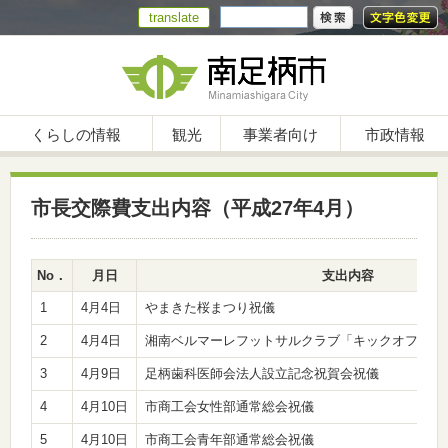
translate
くらしの情報
観光
事業者向け
市政情報
市長交際費支出内容（平成27年4月）
No．
月日
支出内容
1
4月4日
やまきた桜まつり祝儀
2
4月4日
湘南ベルマーレフットサルクラブ「キックオフパーテ
3
4月9日
足柄歯科医師会法人設立記念祝賀会祝儀
4
4月10日
市商工会女性部通常総会祝儀
5
4月10日
市商工会青年部通常総会祝儀