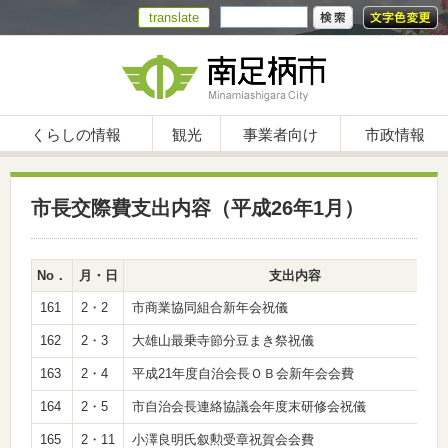
translate
くらしの情報
観光
事業者向け
市政情報
市長交際費支出内容（平成26年1月）
No．
月・日
支出内容
161
2・2
市商業協同組合新年会祝儀
162
2・3
大雄山最乗寺節分豆まき祭祝儀
163
2・4
平成21年度自治会長ＯＢ会新年会会費
164
2・5
市自治会長連絡協議会年度末研修会祝儀
165
2・11
小澤良明氏叙勲受章祝賀会会費