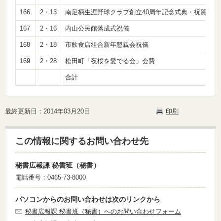
166
2・13
南足柄生涯野球クラブ創立40周年記念式典・祝賀会祝
167
2・16
内山公民館落成式祝儀
168
2・18
市飲食店組合新年懇親会祝儀
169
2・28
松田町「夜桜を愛でる会」会費
合計
最終更新日：2014年03月20日
印刷
この情報に関するお問い合わせ先
秘書広報課 秘書班（秘書）
電話番号：0465-73-8000
パソコンからのお問い合わせは次のリンクから
秘書広報課 秘書班（秘書）へのお問い合わせフォーム