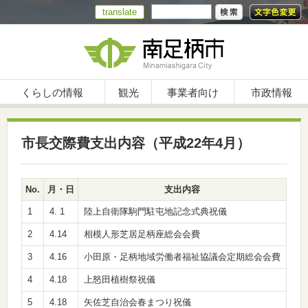
translate
くらしの情報
観光
事業者向け
市政情報
市長交際費支出内容（平成22年4月）
No.
月・日
支出内容
支
1
4. 1
陸上自衛隊駒門駐屯地記念式典祝儀
5,0
2
4.14
相模人形芝居足柄座総会会費
3,0
3
4.16
小田原・足柄地域労働者福祉協議会定期総会会費
3,0
4
4.18
上怒田植樹祭祝儀
3,0
5
4.18
矢佐芝自治会春まつり祝儀
3,0