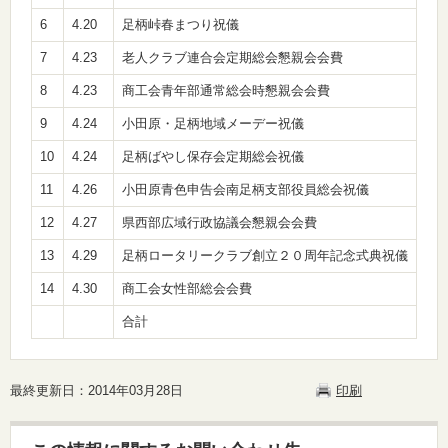
6
4.20
足柄峠春まつり祝儀
5,0
7
4.23
老人クラブ連合会定期総会懇親会会費
3,0
8
4.23
商工会青年部通常総会時懇親会会費
3,0
9
4.24
小田原・足柄地域メーデー祝儀
5,0
10
4.24
足柄ばやし保存会定期総会祝儀
5,0
11
4.26
小田原青色申告会南足柄支部役員総会祝儀
3,0
12
4.27
県西部広域行政協議会懇親会会費
7,0
13
4.29
足柄ロータリークラブ創立２０周年記念式典祝儀
5,0
14
4.30
商工会女性部総会会費
3,0
合計
56,
最終更新日：2014年03月28日
印刷