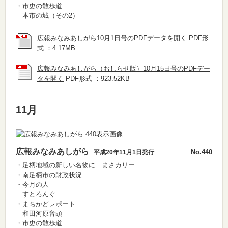
・市史の散歩道
本市の城（その2）
広報みなみあしがら10月1日号のPDFデータを開く
PDF形
式 ：4.17MB
広報みなみあしがら（おしらせ版）10月15日号のPDFデー
タを開く
PDF形式 ：923.52KB
11月
広報みなみあしがら
No.440
平成20年11月1日発行
・足柄地域の新しい名物に まさカリー
・南足柄市の財政状況
・今月の人
すとろんぐ
・まちかどレポート
和田河原音頭
・市史の散歩道