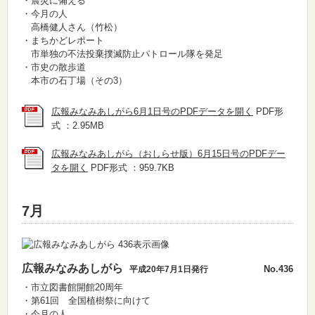
・震災に備える
・今月の人
高橋健人さん（竹松）
・まちかどレポート
市単独の不法投棄撲滅防止パトロール隊を発足
・市史の散歩道
本市の石丁場（その3）
広報みなみあしがら6月1日号のPDFデータを開く
PDF形
式 ：2.95MB
広報みなみあしがら（おしらせ版）6月15日号のPDFデー
タを開く
PDF形式 ：959.7KB
7月
広報みなみあしがら
No.436
平成20年7月1日発行
・市立図書館開館20周年
・第61回 全国植樹祭に向けて
・今月の人