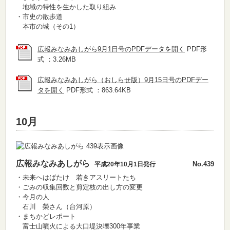
地域の特性を生かした取り組み
・市史の散歩道
本市の城（その1）
広報みなみあしがら9月1日号のPDFデータを開く
PDF形
式 ：3.26MB
広報みなみあしがら（おしらせ版）9月15日号のPDFデー
タを開く
PDF形式 ：863.64KB
10月
広報みなみあしがら
No.439
平成20年10月1日発行
・未来へはばたけ 若きアスリートたち
・ごみの収集回数と剪定枝の出し方の変更
・今月の人
石川 榮さん（台河原）
・まちかどレポート
富士山噴火による大口堤決壊300年事業