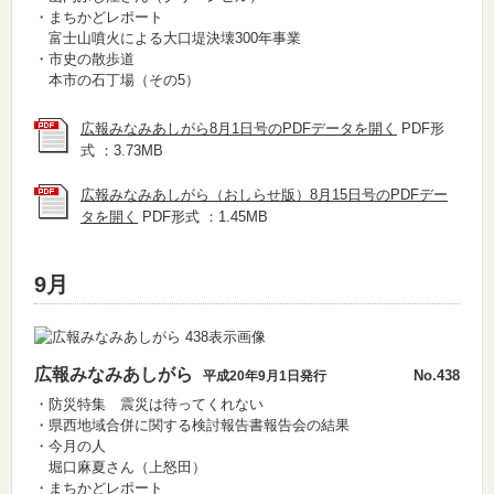
・まちかどレポート
富士山噴火による大口堤決壊300年事業
・市史の散歩道
本市の石丁場（その5）
広報みなみあしがら8月1日号のPDFデータを開く
PDF形
式 ：3.73MB
広報みなみあしがら（おしらせ版）8月15日号のPDFデー
タを開く
PDF形式 ：1.45MB
9月
広報みなみあしがら
No.438
平成20年9月1日発行
・防災特集 震災は待ってくれない
・県西地域合併に関する検討報告書報告会の結果
・今月の人
堀口麻夏さん（上怒田）
・まちかどレポート