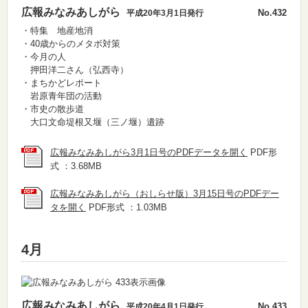
広報みなみあしがら
No.432
平成20年3月1日発行
・特集 地産地消
・40歳からのメタボ対策
・今月の人
押田洋二さん（弘西寺）
・まちかどレポート
岩原青年団の活動
・市史の散歩道
大口文命堤根又堰（三ノ堰）遺跡
広報みなみあしがら3月1日号のPDFデータを開く
PDF形
式 ：3.68MB
広報みなみあしがら（おしらせ版）3月15日号のPDFデー
タを開く
PDF形式 ：1.03MB
4月
広報みなみあしがら
No.433
平成20年4月1日発行