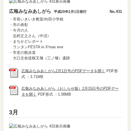
広報みなみあしがら
No.431
平成20年2月1日発行
・市長いきいき教室/向田小学校
・市の表彰
・今月の人
志村正之さん（中沼）
・まちかどレポート
ランタンFESTA in X'mas eve
・市史の散歩道
大口文命堤根又堰（三ノ堰）遺跡
広報みなみあしがら2月1日号のPDFデータを開く
PDF形
式 ：3.71MB
広報みなみあしがら（おしらせ版）2月15日号のPDFデー
タを開く
PDF形式 ：1.08MB
3月