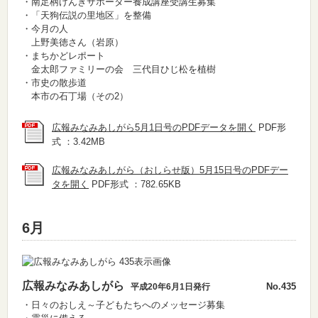
・南足柄げんきサポーター養成講座受講生募集
・「天狗伝説の里地区」を整備
・今月の人
上野美徳さん（岩原）
・まちかどレポート
金太郎ファミリーの会 三代目ひじ松を植樹
・市史の散歩道
本市の石丁場（その2）
広報みなみあしがら5月1日号のPDFデータを開く
PDF形
式 ：3.42MB
広報みなみあしがら（おしらせ版）5月15日号のPDFデー
タを開く
PDF形式 ：782.65KB
6月
広報みなみあしがら
No.435
平成20年6月1日発行
・日々のおしえ～子どもたちへのメッセージ募集