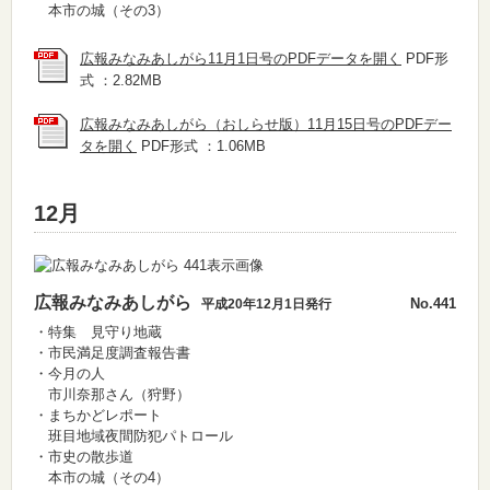
本市の城（その3）
広報みなみあしがら11月1日号のPDFデータを開く
PDF形
式 ：2.82MB
広報みなみあしがら（おしらせ版）11月15日号のPDFデー
タを開く
PDF形式 ：1.06MB
12月
広報みなみあしがら
No.441
平成20年12月1日発行
・特集 見守り地蔵
・市民満足度調査報告書
・今月の人
市川奈那さん（狩野）
・まちかどレポート
班目地域夜間防犯パトロール
・市史の散歩道
本市の城（その4）