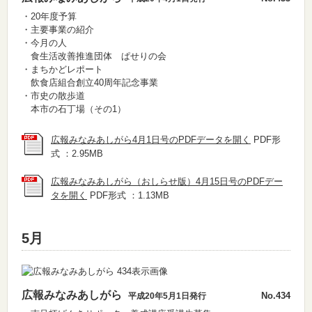
・20年度予算
・主要事業の紹介
・今月の人
食生活改善推進団体 ぱせりの会
・まちかどレポート
飲食店組合創立40周年記念事業
・市史の散歩道
本市の石丁場（その1）
広報みなみあしがら4月1日号のPDFデータを開く
PDF形
式 ：2.95MB
広報みなみあしがら（おしらせ版）4月15日号のPDFデー
タを開く
PDF形式 ：1.13MB
5月
広報みなみあしがら
No.434
平成20年5月1日発行