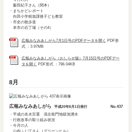
薮田紀子さん（関本）
・まちかどレポート
向田小学校放課後子ども教室
・市史の散歩道
本市の石丁場（その4）
広報みなみあしがら7月1日号のPDFデータを開く
PDF形
式 ：3.97MB
広報みなみあしがら（おしらせ版）7月15日号のPDFデー
タを開く
PDF形式 ：796.04KB
8月
広報みなみあしがら
No.437
平成20年8月1日発行
・平成の名水百選 清左衛門地獄池湧水
・行政改革の取り組み状況
・今月の人
山内ふじ江さん（グリーンヒル）