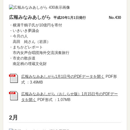
広報みなみあしがら
No.430
平成20年1月1日発行
・横溝千鶴子氏が10億円を寄付
・いきいき夢議会
・今月の人
高田 純さん（岩原）
・まちかどレポート
市内女声合唱団海外交流演奏旅行
・市史の散歩道
南足柄の埋蔵文化財
広報みなみあしがら1月1日号のPDFデータを開く
PDF形
式 ：3.49MB
広報みなみあしがら（おしらせ版）1月15日号のPDFデー
タを開く
PDF形式 ：1.07MB
2月