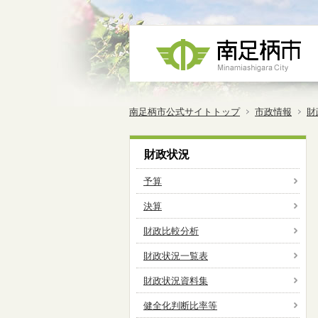
南足柄市公式サイトトップ
市政情報
財
財政状況
予算
決算
財政比較分析
財政状況一覧表
財政状況資料集
健全化判断比率等