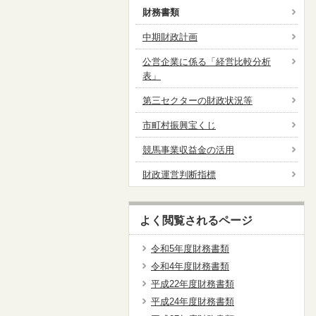
財務書類
中期財政計画
公営企業に係る「経営比較分析
表」
第三セクターの財政状況等
市町村振興宝くじ
競馬事業収益金の活用
財政運営判断指標
よく閲覧されるページ
令和5年度財務書類
令和4年度財務書類
平成22年度財務書類
平成24年度財務書類