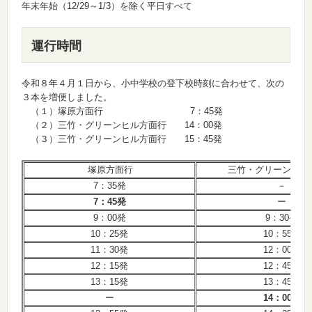
年末年始（12/29～1/3）を除く平日すべて
運行時間
令和８年４月１日から、小中学校の登下校時刻に合わせて、次の
３本を増便しました。
（１）塚原方面行 7：45発
（２）三竹・グリーンヒル方面行 14：00発
（３）三竹・グリーンヒル方面行 15：45発
塚原方面行
三竹・グリーンヒル
7：35発
－
7：45発
ー
9：00発
9：30発
10：25発
10：55発
11：30発
12：00発
12：15発
12：45発
13：15発
13：45発
ー
14：00発