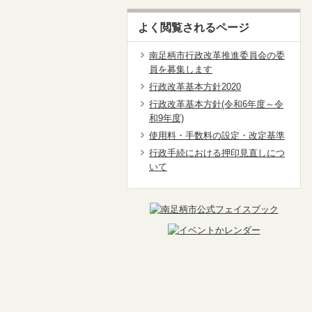
よく閲覧されるページ
南足柄市行政改革推進委員会の委
員を募集します
行政改革基本方針2020
行政改革基本方針(令和6年度～令
和9年度)
使用料・手数料の設定・改定基準
行政手続における押印見直しにつ
いて