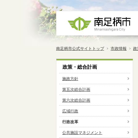
南足柄市公式サイトトップ
市政情報
政
政策・総合計画
施政方針
第五次総合計画
第六次総合計画
広域行政
行政改革
公共施設マネジメント