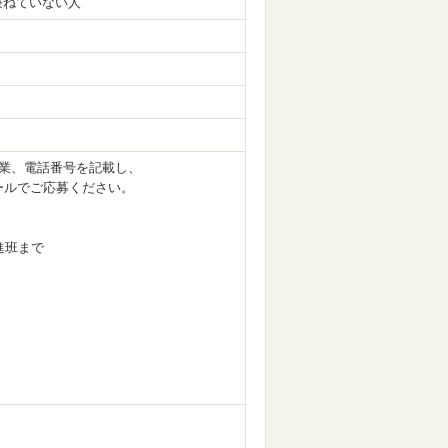
兼ねていない人
職業、電話番号を記載し、
ールでご応募ください。
進班まで