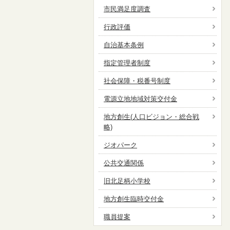
市民満足度調査
行政評価
自治基本条例
指定管理者制度
社会保障・税番号制度
電源立地地域対策交付金
地方創生(人口ビジョン・総合戦
略)
ジオパーク
公共交通関係
旧北足柄小学校
地方創生臨時交付金
職員提案