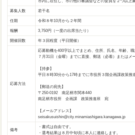
市内に在住し、市の他の審議会などの委員を２つ以上
募集人数
若干名
任期
令和８年10月から２年間
報酬
3,750円（一度の出席当たり）
開催回数
年３回程度（平日開催）
応募動機を400字以上でまとめ、住所、氏名、年齢、
７月31日（金曜）までに直接、郵送（必着）またはメ
【持参】
平日８時30分から17時までに市役所３階企画課政策推
応募方法
【郵送の宛先】
〒250-0192 南足柄市関本440
南足柄市役所 企画課 政策推進班 宛
【メールアドレス】
seisakusuishin@city.minamiashigara.kanagawa.jp ​
・書式は自由です。
備考
・選考結果は８月中旬頃に本人に連絡します。