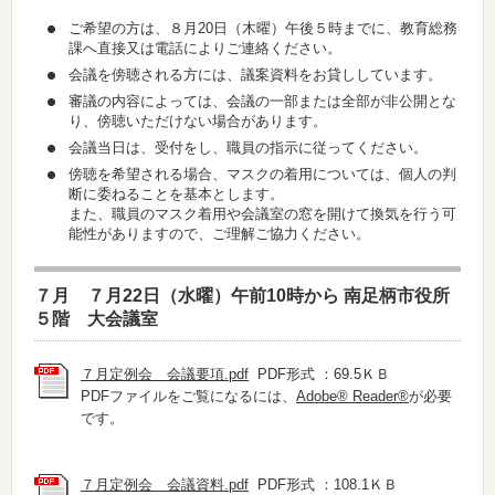
ご希望の方は、８月20日（木曜）午後５時までに、教育総務
課へ直接又は電話によりご連絡ください。
会議を傍聴される方には、議案資料をお貸ししています。
審議の内容によっては、会議の一部または全部が非公開とな
り、傍聴いただけない場合があります。
会議当日は、受付をし、職員の指示に従ってください。
傍聴を希望される場合、マスクの着用については、個人の判
断に委ねることを基本とします。
また、職員のマスク着用や会議室の窓を開けて換気を行う可
能性がありますので、ご理解ご協力ください。
７月 ７月22日（水曜）午前10時から 南足柄市役所
５階 大会議室
７月定例会 会議要項.pdf
PDF形式 ：69.5ＫＢ
PDFファイルをご覧になるには、
Adobe® Reader®
が必要
です。
７月定例会 会議資料.pdf
PDF形式 ：108.1ＫＢ