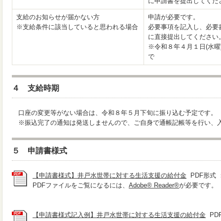
に申請書を提出してくだ
支給のお知らせが届かない方
申請が必要です。
※支給条件に該当していると思われる場合
必要事項を記入し、必要
に直接提出してください
※令和８年４月１日(水曜
で
４ 支給時期
口座の変更等がない場合は、令和８年５月下旬に振り込む予定です。
※振込完了の通知は発送しませんので、ご自身で通帳記帳等を行い、
５ 申請書様式
【申請書様式】井戸水世帯に対する生活支援の給付金
PDF形式 ：
PDFファイルをご覧になるには、
Adobe® Reader®
が必要です。
【申請書様式記入例】井戸水世帯に対する生活支援の給付金
PDF