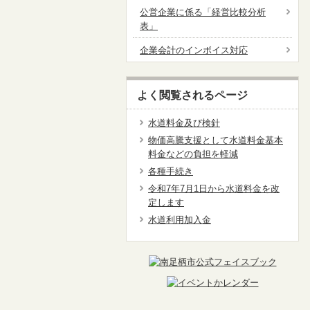
公営企業に係る「経営比較分析
表」
企業会計のインボイス対応
よく閲覧されるページ
水道料金及び検針
物価高騰支援として水道料金基本
料金などの負担を軽減
各種手続き
令和7年7月1日から水道料金を改
定します
水道利用加入金