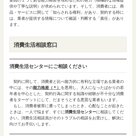
要因の１つである能力格差を埋めるための努力（積極的な情報提
供や丁寧な説明）が求められています。そして、消費者には、商
品・サービスに関して「知らされる権利」があり、契約する時に
は、業者が提供する情報について確認・判断する「責任」があり
ます。
消費生活相談窓口
消費生活センターにご相談ください
契約に関して、消費者と比べ能力的に有利な立場である業者の
中には、その
能力格差（＊）
を悪用し、大人になったばかりの若
年者を中心とした、契約行為に関する知識や経験が不十分な消費
者をターゲットにして、だまそうとする悪質な業者もいます。
もし、消費者被害に遭ってしまったとき、心配なことが起きた
ときは、一人で悩まず、すぐに
消費生活センター
に相談してくだ
さい。消費生活相談員がそのトラブルの相談をお受けし、解決に
向けてお手伝いします。