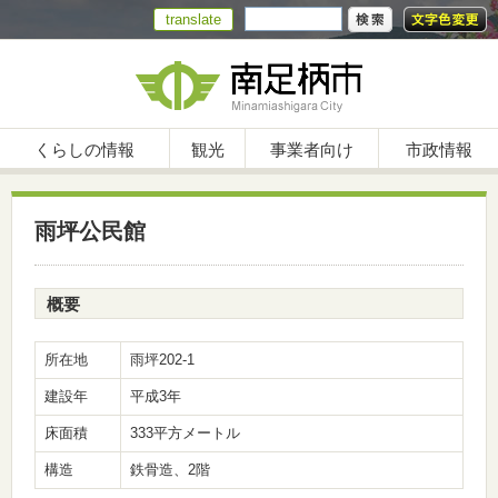
translate
くらしの情報
観光
事業者向け
市政情報
雨坪公民館
概要
所在地
雨坪202-1
建設年
平成3年
床面積
333平方メートル
構造
鉄骨造、2階