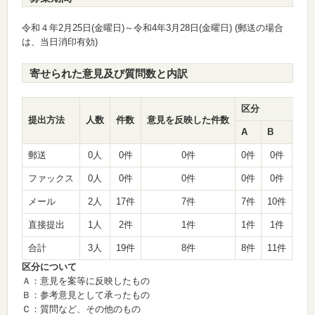
令和４年2月25日(金曜日)～令和4年3月28日(金曜日) (郵送の場合
は、当日消印有効)
寄せられた意見及び質問数と内訳
区分
提出方法
人数
件数
意見を反映した件数
A
B
C
郵送
0人
0件
0件
0件
0件
0件
ファックス
0人
0件
0件
0件
0件
0件
メール
2人
17件
7件
7件
10件
0件
直接提出
1人
2件
1件
1件
1件
0件
合計
3人
19件
8件
8件
11件
0件
区分について
Ａ：意見を案等に反映したもの
Ｂ：参考意見として承ったもの
Ｃ：質問など、その他のもの