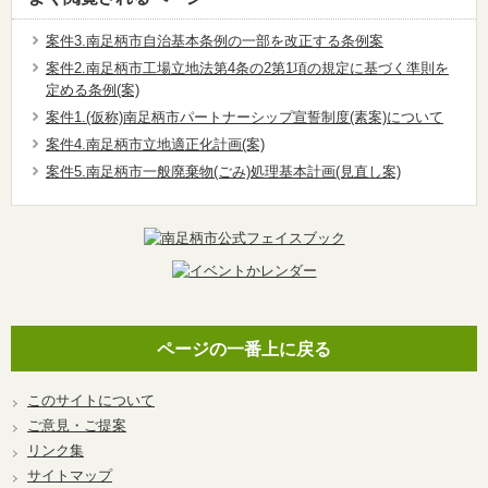
案件3.南足柄市自治基本条例の一部を改正する条例案
案件2.南足柄市工場立地法第4条の2第1項の規定に基づく準則を
定める条例(案)
案件1.(仮称)南足柄市パートナーシップ宣誓制度(素案)について
案件4.南足柄市立地適正化計画(案)
案件5.南足柄市一般廃棄物(ごみ)処理基本計画(見直し案)
ページの一番上に戻る
このサイトについて
ご意見・ご提案
リンク集
サイトマップ