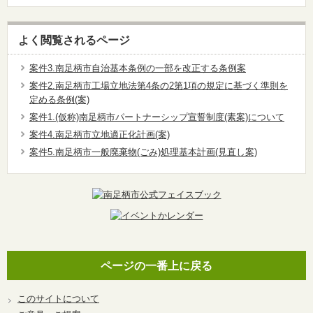
よく閲覧されるページ
案件3.南足柄市自治基本条例の一部を改正する条例案
案件2.南足柄市工場立地法第4条の2第1項の規定に基づく準則を
定める条例(案)
案件1.(仮称)南足柄市パートナーシップ宣誓制度(素案)について
案件4.南足柄市立地適正化計画(案)
案件5.南足柄市一般廃棄物(ごみ)処理基本計画(見直し案)
ページの一番上に戻る
このサイトについて