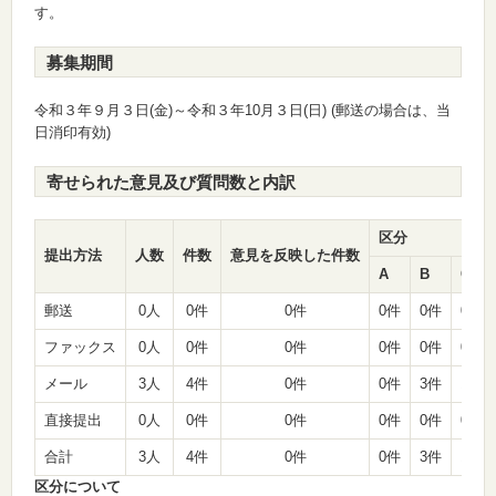
す。
募集期間
令和３年９月３日(金)～令和３年10月３日(日) (郵送の場合は、当
日消印有効)
寄せられた意見及び質問数と内訳
区分
提出方法
人数
件数
意見を反映した件数
A
B
C
郵送
0人
0件
0件
0件
0件
0件
ファックス
0人
0件
0件
0件
0件
0件
メール
3人
4件
0件
0件
3件
1件
直接提出
0人
0件
0件
0件
0件
0件
合計
3人
4件
0件
0件
3件
1件
区分について