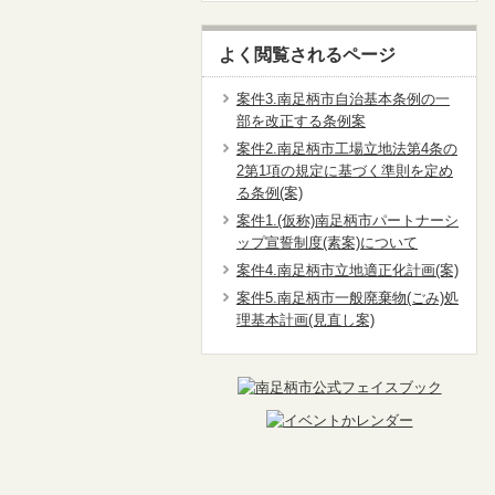
よく閲覧されるページ
案件3.南足柄市自治基本条例の一
部を改正する条例案
案件2.南足柄市工場立地法第4条の
2第1項の規定に基づく準則を定め
る条例(案)
案件1.(仮称)南足柄市パートナーシ
ップ宣誓制度(素案)について
案件4.南足柄市立地適正化計画(案)
案件5.南足柄市一般廃棄物(ごみ)処
理基本計画(見直し案)