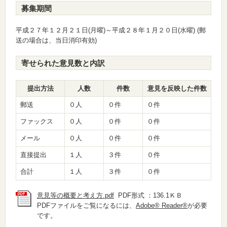
募集期間
平成２７年１２月２１日(月曜)～平成２８年１月２０日(水曜) (郵
送の場合は、当日消印有効)
寄せられた意見数と内訳
提出方法
人数
件数
意見を反映した件数
郵送
０人
０件
０件
ファックス
０人
０件
０件
メール
０人
０件
０件
直接提出
１人
３件
０件
合計
１人
３件
０件
意見等の概要と考え方.pdf
PDF形式 ：136.1ＫＢ
PDFファイルをご覧になるには、
Adobe® Reader®
が必要
です。