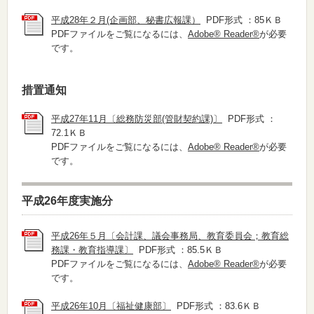
平成28年２月(企画部、秘書広報課）
PDF形式 ：85ＫＢ
PDFファイルをご覧になるには、
Adobe® Reader®
が必要
です。
措置通知
平成27年11月〔総務防災部(管財契約課)〕
PDF形式 ：
72.1ＫＢ
PDFファイルをご覧になるには、
Adobe® Reader®
が必要
です。
平成26年度実施分
平成26年５月〔会計課、議会事務局、教育委員会；教育総
務課・教育指導課〕
PDF形式 ：85.5ＫＢ
PDFファイルをご覧になるには、
Adobe® Reader®
が必要
です。
平成26年10月〔福祉健康部〕
PDF形式 ：83.6ＫＢ