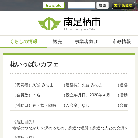
translate
くらしの情報
観光
事業者向け
市政情報
花いっぱいカフェ
（代表者）久富 みちよ
（連絡員）久富 みちよ
（連絡先）080
（会員数）７名
（設立年月日）2020年４月
（活動拠点）
（活動日）春・秋・随時
（入会金）なし
（会費）な
《活動目的》
地域のつながりを深めるため、身近な場所で身近な人との交流を図る