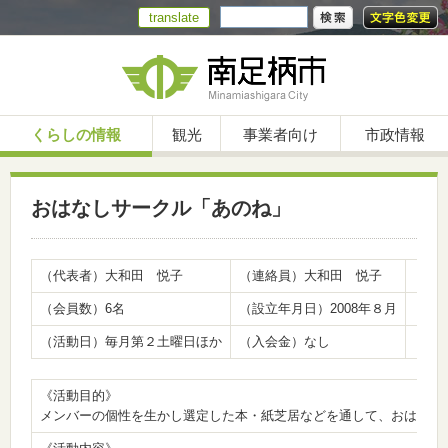
translate
くらしの情報
観光
事業者向け
市政情報
おはなしサークル「あのね」
（代表者）大和田 悦子
（連絡員）大和田 悦子
（連絡先
（会員数）6名
（設立年月日）2008年８月
（活
（活動日）毎月第２土曜日ほか
（入会金）なし
（会費
《活動目的》
メンバーの個性を生かし選定した本・紙芝居などを通して、おはなし