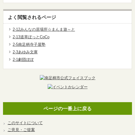
よく閲覧されるページ
2-12みんなの居場所☆まんま遊～と
2-13道草ぽっとCoCo
2-5南足柄寺子屋塾
2-3あゆみ文庫
2-1劇団ぽぽ
ページの一番上に戻る
このサイトについて
ご意見・ご提案