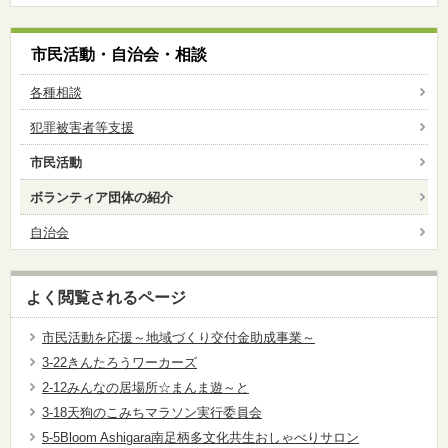
市民活動・自治会・相談
各種相談
犯罪被害者等支援
市民活動
ボランティア団体の紹介
自治会
よく閲覧されるページ
市民活動を応援～地域づくり交付金助成事業～
3-22きんたろうワーカーズ
2-12みんなの居場所☆まんま遊～と
3-18天狗のこみちマラソン実行委員会
5-5Bloom Ashigara南足柄多文化共生おしゃべりサロン