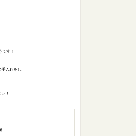
うです！
に手入れをし、
さい！
8