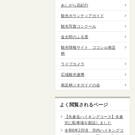
あしがら花紀行
観光ボランティアガイド
観光写真コンクール
金太郎のふる里
観光情報サイト ココシル南足
柄
ライブカメラ
広域観光連携
南足柄ジオガイドの会
よく閲覧されるページ
【矢倉岳ハイキングコース】矢倉
沢に駐車場を新設しました
令和6年2月頃 市内ハイキングコ