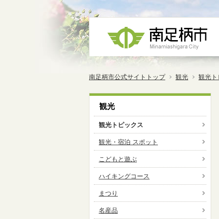
南足柄市公式サイトトップ
観光
観光ト
観光
観光トピックス
観光・宿泊 スポット
こどもと遊ぶ
ハイキングコース
まつり
名産品