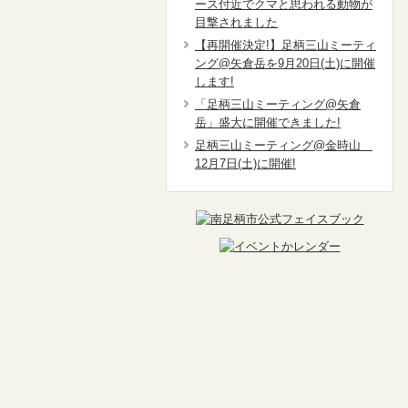
ース付近でクマと思われる動物が
目撃されました
【再開催決定!】足柄三山ミーティ
ング@矢倉岳を9月20日(土)に開催
します!
「足柄三山ミーティング@矢倉
岳」盛大に開催できました!
足柄三山ミーティング@金時山
12月7日(土)に開催!