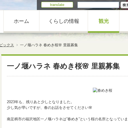
translate
ホーム
くらしの情報
観光
ピックス
一ノ堰ハラネ 春めき桜🌸 里親募集
一ノ堰ハラネ 春めき桜🌸 里親募集
2023年も、残りあと少しとなりました。
少し気が早いですが、春のお話をさせてください🌸
南足柄市の福沢地区一ノ堰ハラネは”春めき”という桜の名所となってい