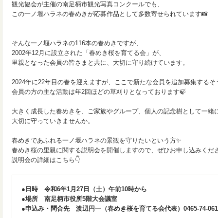
観光協会が主催の南足柄市観光写真コンクールでも、
この一ノ堰ハラネの春めきが応募作品として多数寄せられています📸
そんな一ノ堰ハラネの116本の春めきですが、
2002年12月に設立された「春めき桜を育てる会」が、
里親となった会員の皆さまと共に、大切に守り続けています。
2024年に22年目の春を迎えますが、ここで新たな会員を追加募集するそ
会員の方の主な活動は年2回ほどの草刈りとなっております🍃
大きく成長した春めきを、ご家族やグループ、個人の記念樹として一緒
大切に守っていきませんか。
春めきであふれる一ノ堰ハラネの景観を守りたいという方✨
春めき桜の里親に関する説明会を開催しますので、ぜひお申し込みくだ
説明会の詳細はこちら👇
●日時 令和6年1月27日（土）午前10時から
●場所 南足柄市役所5階大会議室
●申込み・問合先 渡辺円一（春めき桜を育てる会代表）0465-74-061