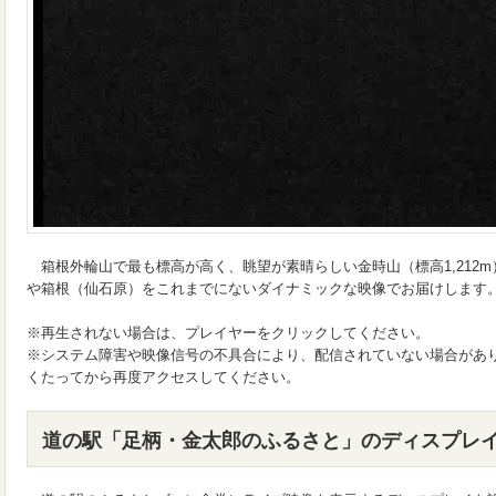
箱根外輪山で最も標高が高く、眺望が素晴らしい金時山（標高1,212
や箱根（仙石原）をこれまでにないダイナミックな映像でお届けします
※再生されない場合は、プレイヤーをクリックしてください。
※システム障害や映像信号の不具合により、配信されていない場合があ
くたってから再度アクセスしてください。
道の駅「足柄・金太郎のふるさと」のディスプレ