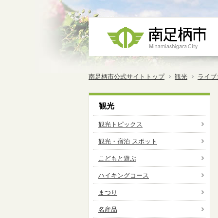
南足柄市公式サイトトップ
観光
ライブ
観光
観光トピックス
観光・宿泊 スポット
こどもと遊ぶ
ハイキングコース
まつり
名産品