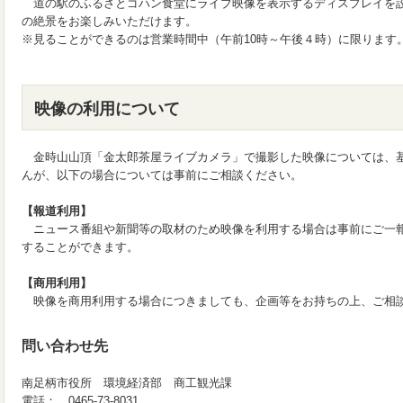
道の駅のふるさとゴハン食堂にライブ映像を表示するディスプレイを
の絶景をお楽しみいただけます。
※見ることができるのは営業時間中（午前10時～午後４時）に限ります
映像の利用について
金時山山頂「金太郎茶屋ライブカメラ」で撮影した映像については、
んが、以下の場合については事前にご相談ください。
【報道利用】
ニュース番組や新聞等の取材のため映像を利用する場合は事前にご一
することができます。
【商用利用】
映像を商用利用する場合につきましても、企画等をお持ちの上、ご相
問い合わせ先
南足柄市役所 環境経済部 商工観光課
電話： 0465-73-8031