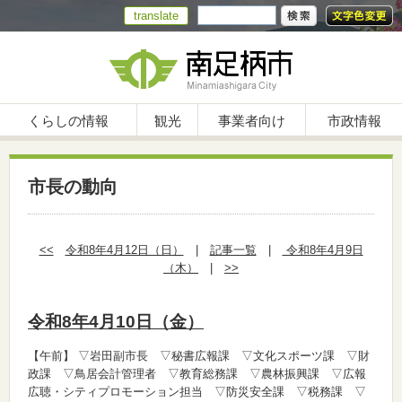
translate
くらしの情報
観光
事業者向け
市政情報
市長の動向
<<
令和8年4月12日（日）
|
記事一覧
|
令和8年4月9日
（木）
|
>>
令和8年4月10日（金）
【午前】
▽岩田副市長 ▽秘書広報課 ▽文化スポーツ課 ▽財
政課 ▽鳥居会計管理者 ▽教育総務課 ▽農林振興課 ▽広報
広聴・シティプロモーション担当 ▽防災安全課 ▽税務課 ▽