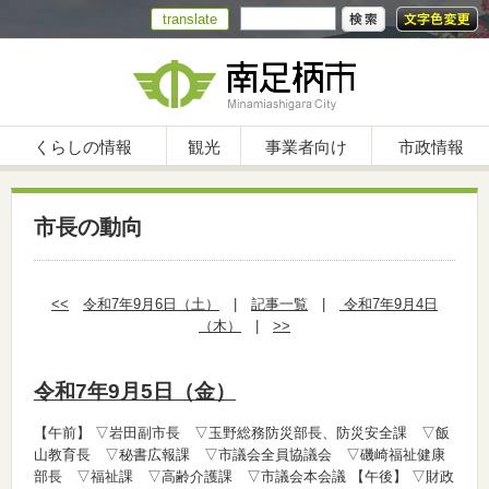
translate
くらしの情報
観光
事業者向け
市政情報
市長の動向
<<
令和7年9月6日（土）
|
記事一覧
|
令和7年9月4日
（木）
|
>>
令和7年9月5日（金）
【午前】
▽岩田副市長 ▽玉野総務防災部長、防災安全課 ▽飯
山教育長 ▽秘書広報課 ▽市議会全員協議会 ▽磯崎福祉健康
部長 ▽福祉課 ▽高齢介護課 ▽市議会本会議
【午後】
▽財政