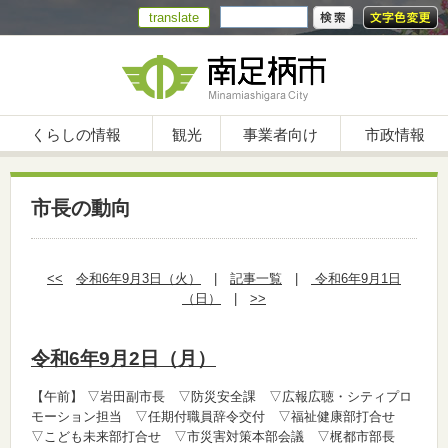
translate
くらしの情報
観光
事業者向け
市政情報
市長の動向
<<
令和6年9月3日（火）
|
記事一覧
|
令和6年9月1日
（日）
|
>>
令和6年9月2日（月）
【午前】
▽岩田副市長 ▽防災安全課 ▽広報広聴・シティプロ
モーション担当 ▽任期付職員辞令交付 ▽福祉健康部打合せ
▽こども未来部打合せ ▽市災害対策本部会議 ▽梶都市部長