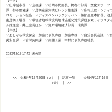
【午前】
▽山岸副市長 ▽企画課 ▽松岡市民部長、梶都市部長、文化スポーツ
課、都市整備課 ▽足柄産業集積ビレッジ推進課 ▽広報広聴・シティ
ロモーション担当 ▽ディスペンパックジャパン・勝部生産本部長、池
南足柄工場長 ▽環境省地球環境局地球温暖化対策課脱炭素ライフスタ
ル推進室・井上室長ほか ▽瀬戸環境経済部長、環境課
【午後】
▽あしがら環境保全・加藤代表取締役、加藤専務 ▽自治会長会議 ▽
災安全課 ▽管財契約課 ▽南開工業・中村代表取締役社長
2022/12/19 17:42 |
未分類
<<
令和4年12月20日（火）
|
記事一覧
|
令和4年12月16日
（金）
|
>>