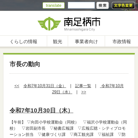
translate
くらしの情報
観光
事業者向け
市政情報
市長の動向
<<
令和7年10月31日（金）
|
記事一覧
|
令和7年10月
29日（水）
|
>>
令和7年10月30日（木）
【午前】
▽向田小学校運動会（同校） ▽福沢小学校運動会（同
校） ▽岩田副市長 ▽秘書広報課 ▽広報広聴・シティプロモ
ーション担当 ▽健康づくり課 ▽商工観光課 ▽福祉課 ▽防