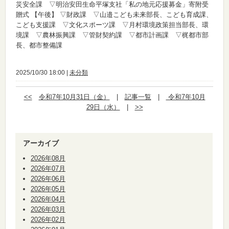
災安全課 ▽明治安田生命平塚支社「私の地元応援募金」寄附受
贈式
【午後】
▽財政課 ▽山邉こども未来部長、こども育成課、
こども支援課 ▽文化スポーツ課 ▽月村環境政策担当部長、環
境課 ▽農林振興課 ▽管財契約課 ▽都市計画課 ▽梶都市部
長、都市整備課
2025/10/30 18:00 |
未分類
<<
令和7年10月31日（金）
|
記事一覧
|
令和7年10月
29日（水）
|
>>
アーカイブ
2026年08月
2026年07月
2026年06月
2026年05月
2026年04月
2026年03月
2026年02月