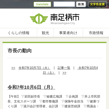
translate
くらしの情報
観光
事業者向け
市政情報
市長の動向
<<
令和7年10月7日（火）
|
記事一覧
|
令和7年10月4
日（土）
|
>>
令和7年10月6日（月）
【午前】
▽岩田副市長 ▽秘書広報課 ▽企画課 ▽井上市民部
長、文化スポーツ課 ▽都市整備課 ▽保険年金担当 ▽健康づ
くり課 ▽湯川会計管理者、会計課 ▽建築営繕課 ▽県議会・